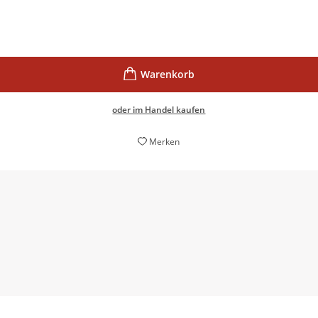
oder im Handel kaufen
Merken
t hat einen unglaublich amüsanten, ironischen Fantasyroman ges
Odenwälder Lokalblick, 26. Juli 2023