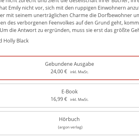
 nicht zurecht und zieht die Gesellschaft ihrer Bücher, ih
, hat Emily nicht vor, sich mit den ruppigen Einwohnern an
r mit seinem unerträglichen Charme die Dorfbewohner um de
sen des verborgenen Feenvolkes auf den Grund geht, kommt 
 Um die Antwort zu ergründen, muss sie erst das größte Gehe
 Holly Black
Gebundene Ausgabe
24,00
€
inkl. MwSt.
E-Book
16,99
€
inkl. MwSt.
Hörbuch
(argon verlag)