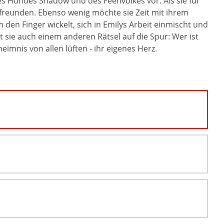
res Hundes Shadow und des Feenvolkes vor. Als sie für
zufreunden. Ebenso wenig möchte sie Zeit mit ihrem
n Finger wickelt, sich in Emilys Arbeit einmischt und
sie auch einem anderen Rätsel auf die Spur: Wer ist
imnis von allen lüften - ihr eigenes Herz.