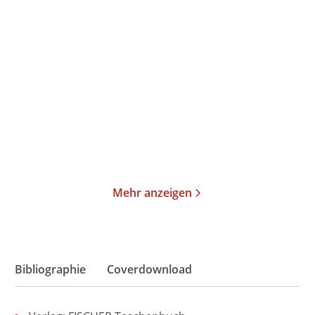
Julia Gommel-Baharov
Julia Gommel-Baharov
Winter am Kamin
Frohe Ostern
Taschenbibliothek
E-Book
12,00
€
*
9,99
€
*
Merken
Merken
Mehr anzeigen
Bibliographie
Coverdownload