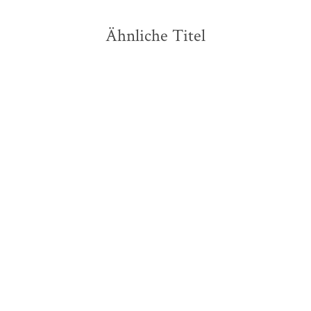
Ähnliche Titel
Friederike Emmerling
Judith
Friederike Emmerling
Julia
Heinz
...
Blando
...