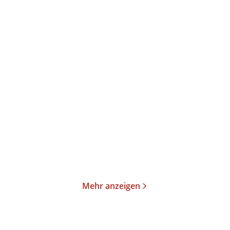
Ungehaltene Frauen
Greta Thunberg
Sag jetzt nichts, lass mich
Ich will, dass ihr in Panik
zu Ende ...
geratet ...
Paperback
Taschenbuch
18,00
€
*
20,00
€
*
Merken
Merken
Mehr anzeigen