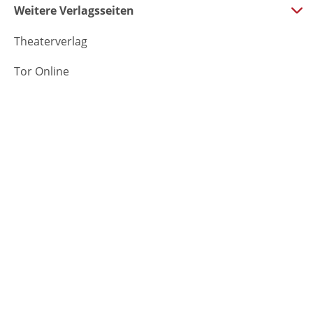
Weitere Verlagsseiten
Theaterverlag
Tor Online
Crimethrill
Buchboutique
Fischer Sauerländer
Kostenloser
Schnelle
Sofort-
Versand
Lieferung
Download von
E-Books