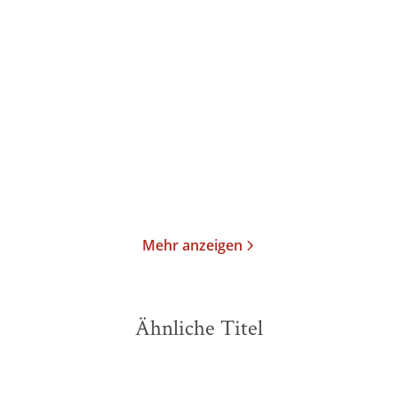
Italo Calvino
Italo Calvino
Gesammelter Sand
Ein General in der
Bibliothek
Taschenbuch
Taschenbuch
12,99
€
*
12,99
€
*
Im Handel kaufen
Im Handel kaufen
Merken
Merken
Mehr anzeigen
Ähnliche Titel
NEU