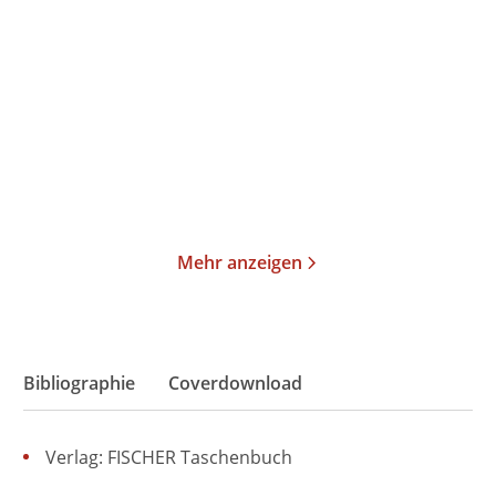
Magisch
Der verlorene Schlaf
Gebundene Ausgabe
Gebundene Ausgabe
24,00
€
*
26,00
€
*
Merken
Merken
Mehr anzeigen
Bibliographie
Coverdownload
Verlag: FISCHER Taschenbuch