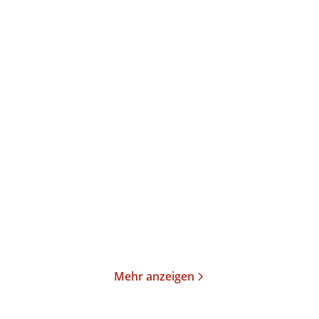
Thomas Mann
Thomas Mann
Joseph und seine Brüder
Joseph und seine Brüder
II. Der jun ...
III. Joseph ...
Taschenbuch
Taschenbuch
19,00
€
*
23,00
€
*
Merken
Merken
Mehr anzeigen