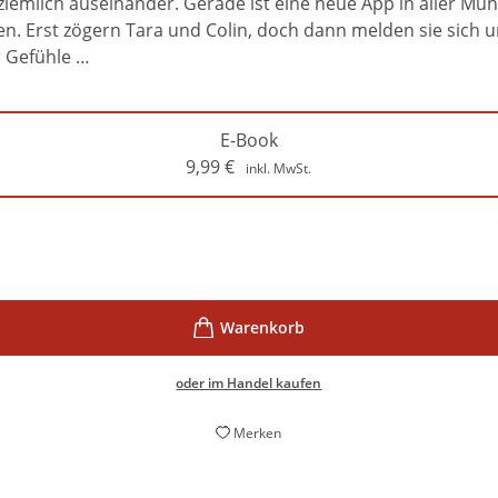
emlich auseinander. Gerade ist eine neue App in aller Munde
en. Erst zögern Tara und Colin, doch dann melden sie sich
r Gefühle …
E-Book
9,99
€
inkl. MwSt.
oder im Handel kaufen
Merken