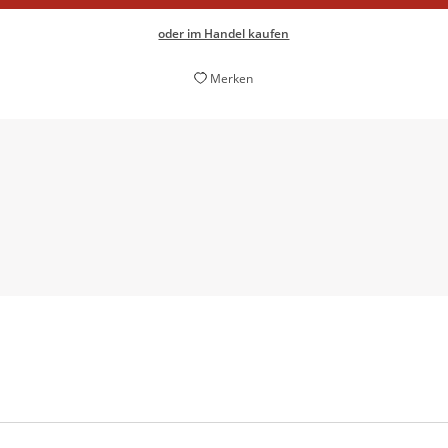
oder im Handel kaufen
Merken
eine kleine Sensation
Franziska Schubert,
Frankfurter Rundschau, 27. März 2015