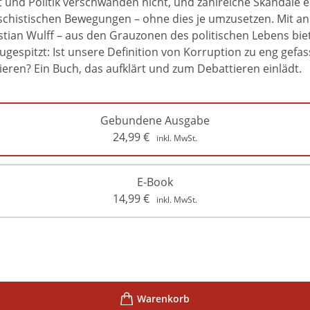
nd Politik verschwanden nicht, und zahlreiche Skandale ers
aschistischen Bewegungen – ohne dies je umzusetzen. Mit an
tian Wulff – aus den Grauzonen des politischen Lebens biete
pitzt: Ist unsere Definition von Korruption zu eng gefasst
eren? Ein Buch, das aufklärt und zum Debattieren einlädt.
Gebundene Ausgabe
24,99
€
inkl. MwSt.
E-Book
14,99
€
inkl. MwSt.