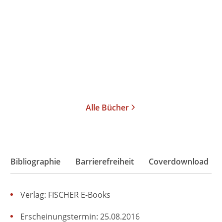
Ich hole euch zurück
E-Book
12,99
€
*
Merken
Alle Bücher
Bibliographie
Barrierefreiheit
Coverdownload
Verlag: FISCHER E-Books
Erscheinungstermin: 25.08.2016