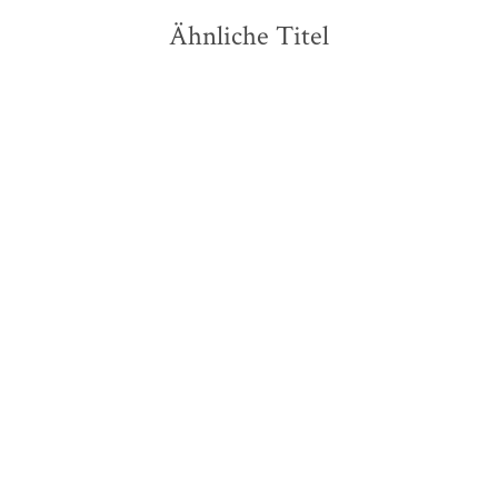
Ähnliche Titel
Joachim Gerhard
Denise Linke