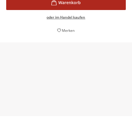
oder im Handel kaufen
Merken
Kenntnisreich, pointiert und anschaulich stellt
Schindler dar, was alles täglich neu als Bedrohung
wahrgenommen wird.
Marianne Scheuerl,
Norddeutscher Rundfunk - Das politische Buch, 01.
September 2016