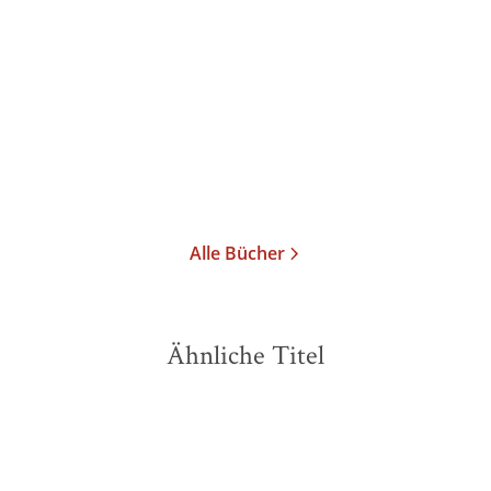
Ivy und der magische
Phantastischer Ozean -
Schmetterling
Postkartenbu ...
Paperback
Taschenbuch
13,00
€
*
6,00
€
*
Merken
Merken
Alle Bücher
Ähnliche Titel