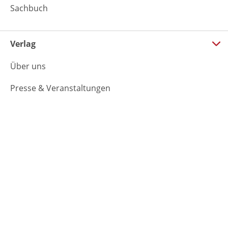
Sachbuch
Verlag
Über uns
Presse & Veranstaltungen
Handel
Film-Agentur
Foreign Rights
Rechte & Lizenzen
Jobs