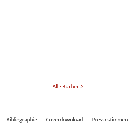
Katja Diehl
Doris Reich
Autokorrektur –
Mobilität für eine ...
Taschenbuch
14,00
€
*
Merken
Alle Bücher
Bibliographie
Coverdownload
Pressestimmen