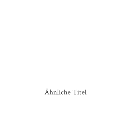
Kenneth E. Wilber
Kenneth E. Wilber
Halbzeit der Evolution
Mut und Gnade
Taschenbuch
Taschenbuch
15,00
€
*
18,00
€
*
Merken
Merken
Ähnliche Titel