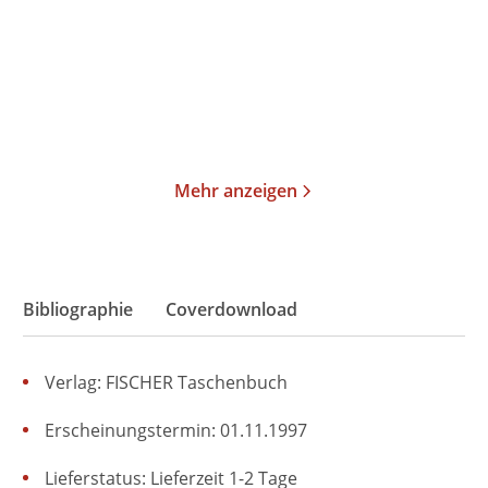
Gebundene Ausgabe
Taschenbuch
19,95
€
*
15,00
€
*
Im Handel kaufen
Merken
Merken
Mehr anzeigen
Bibliographie
Coverdownload
Verlag: FISCHER Taschenbuch
Erscheinungstermin: 01.11.1997
Lieferstatus: Lieferzeit 1-2 Tage