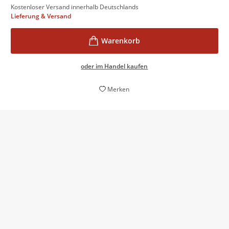
Kostenloser Versand innerhalb Deutschlands
Lieferung & Versand
oder im Handel kaufen
Merken
Man möchte am liebsten fort und fort die vollendeten
Sätze dieser Prosa zitieren, in denen jeden Wort
notwendig an seinem Platz steht
Bettina Schulte,
Badische Zeitung, 26. April 2017