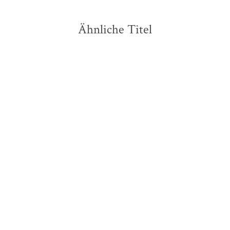
Ähnliche Titel
NEU
NEU
Franziska Jebens
Tana French