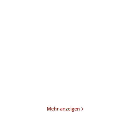
Annika Büsing
Ulrich Peltzer
Magisch
Der verlorene Schlaf
Gebundene Ausgabe
Gebundene Ausgabe
24,00
€
*
26,00
€
*
Merken
Merken
Mehr anzeigen