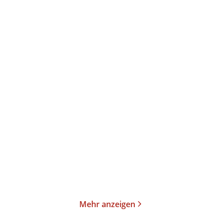
Klaus Böldl
Andreas Vollmer
...
Klaus Böldl
Andreas Vollmer
...
Isländersagas 2
Isländersagas 3
Taschenbuch
Taschenbuch
22,00
€
*
20,00
€
*
Merken
Merken
Mehr anzeigen