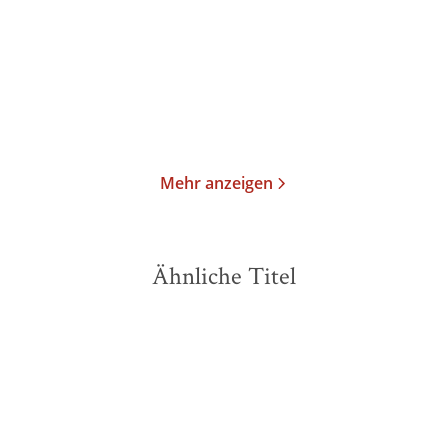
Taschenbuch
Taschenbuch
13,00
€
*
11,99
€
*
Merken
Merken
Mehr anzeigen
Ähnliche Titel
BESTSELLER