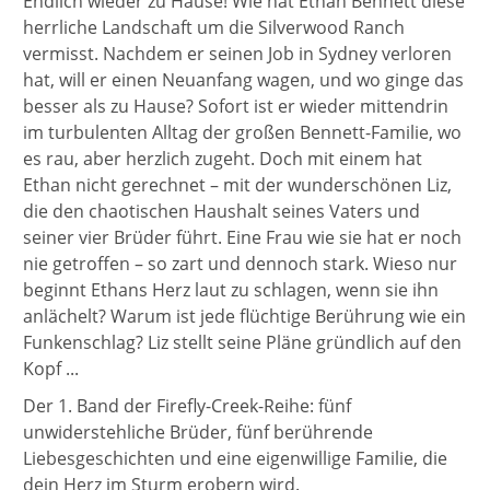
Endlich wieder zu Hause! Wie hat Ethan Bennett diese
herrliche Landschaft um die Silverwood Ranch
vermisst. Nachdem er seinen Job in Sydney verloren
hat, will er einen Neuanfang wagen, und wo ginge das
besser als zu Hause? Sofort ist er wieder mittendrin
im turbulenten Alltag der großen Bennett-Familie, wo
es rau, aber herzlich zugeht. Doch mit einem hat
Ethan nicht gerechnet – mit der wunderschönen Liz,
die den chaotischen Haushalt seines Vaters und
seiner vier Brüder führt. Eine Frau wie sie hat er noch
nie getroffen – so zart und dennoch stark. Wieso nur
beginnt Ethans Herz laut zu schlagen, wenn sie ihn
anlächelt? Warum ist jede flüchtige Berührung wie ein
Funkenschlag? Liz stellt seine Pläne gründlich auf den
Kopf ...
Der 1. Band der Firefly-Creek-Reihe: fünf
unwiderstehliche Brüder, fünf berührende
Liebesgeschichten und eine eigenwillige Familie, die
dein Herz im Sturm erobern wird.