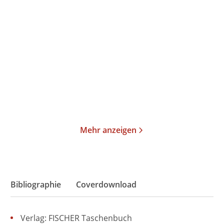
Tinx
Claire Kershaw
Hotter in the Hamptons
Head First
Paperback
Taschenbuch
17,00
€
*
13,00
€
*
Merken
Merken
Mehr anzeigen
Bibliographie
Coverdownload
Verlag: FISCHER Taschenbuch