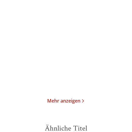
Lilian Kaliner
Lilian Kaliner
Firefly Creek
Firefly Creek
Taschenbuch
Taschenbuch
12,00
€
*
11,99
€
*
Merken
Merken
Mehr anzeigen
Ähnliche Titel