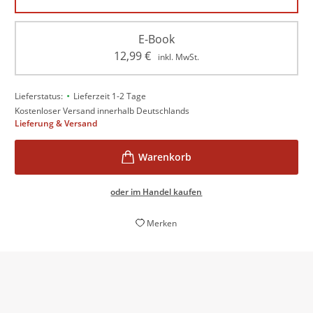
E-Book
12,99
€
inkl. MwSt.
•
Lieferstatus:
Lieferzeit 1-2 Tage
Kostenloser Versand innerhalb Deutschlands
Lieferung & Versand
oder im Handel kaufen
Merken
Lukas Heinser [...] liefert das beste Buch der Saison
r