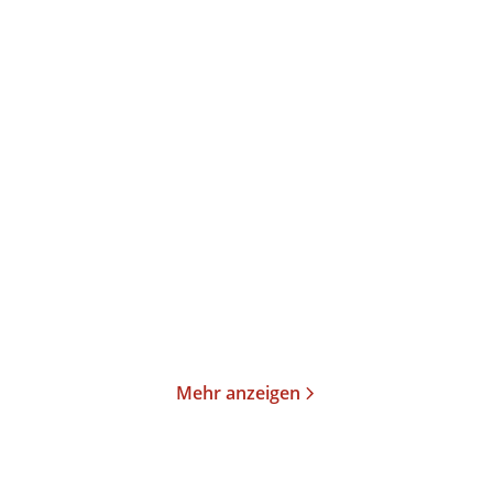
Tinx
Claire Kershaw
Hotter in the Hamptons
Head First
Paperback
Taschenbuch
17,00
€
*
13,00
€
*
Merken
Merken
Mehr anzeigen