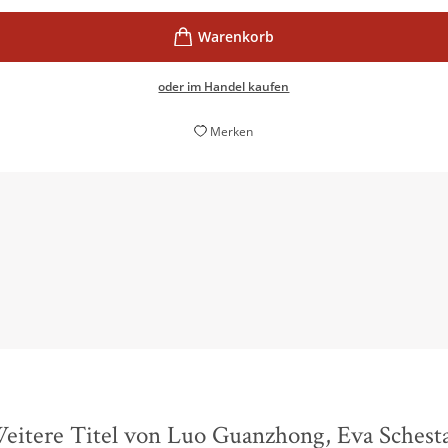
oder im Handel kaufen
Merken
 wäre im großen Haus Fiktion eine bislang verborgene Tür geöf
Wieland Freund,
Welt am Sonntag, 19. März 2017
eitere Titel von Luo Guanzhong, Eva Schest