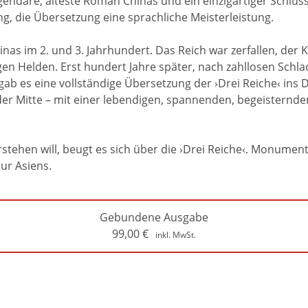
endäre, älteste Roman Chinas und ein einzigartiger Schlüsse
ng, die Übersetzung eine sprachliche Meisterleistung.
nas im 2. und 3. Jahrhundert. Das Reich war zerfallen, der 
en Helden. Erst hundert Jahre später, nach zahllosen Schl
gab es eine vollständige Übersetzung der ›Drei Reiche‹ ins D
der Mitte – mit einer lebendigen, spannenden, begeisternd
tehen will, beugt es sich über die ›Drei Reiche‹. Monument
ur Asiens.
Gebundene Ausgabe
99,00
€
inkl. MwSt.