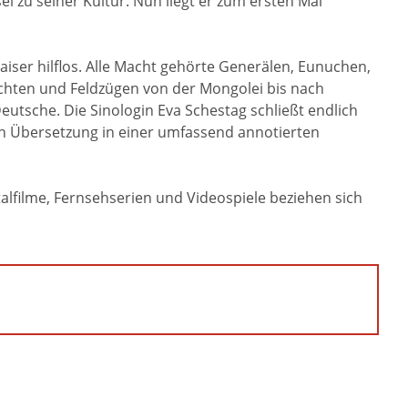
l zu seiner Kultur. Nun liegt er zum ersten Mal
Kaiser hilflos. Alle Macht gehörte Generälen, Eunuchen,
achten und Feldzügen von der Mongolei bis nach
eutsche. Die Sinologin Eva Schestag schließt endlich
en Übersetzung in einer umfassend annotierten
alfilme, Fernsehserien und Videospiele beziehen sich