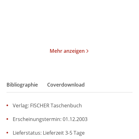
Taschenbuch
Gebundene Ausgabe
16,00
€
*
22,00
€
*
Merken
Merken
Mehr anzeigen
Bibliographie
Coverdownload
Verlag: FISCHER Taschenbuch
Erscheinungstermin: 01.12.2003
Lieferstatus: Lieferzeit 3-5 Tage