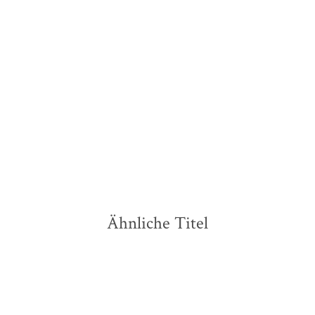
Maria R. Bordihn
Die Kaiserin von
Ravenna
Taschenbuch
9,99
€
*
Merken
Ähnliche Titel