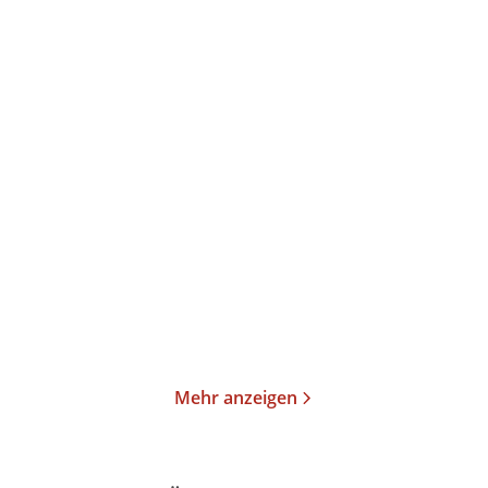
Laura Dickerman
Marie Force
Shared desk
Mein Glück mit dir / Nur
Augen für ...
Paperback
E-Book
18,00
€
*
16,99
€
*
Merken
Merken
Mehr anzeigen