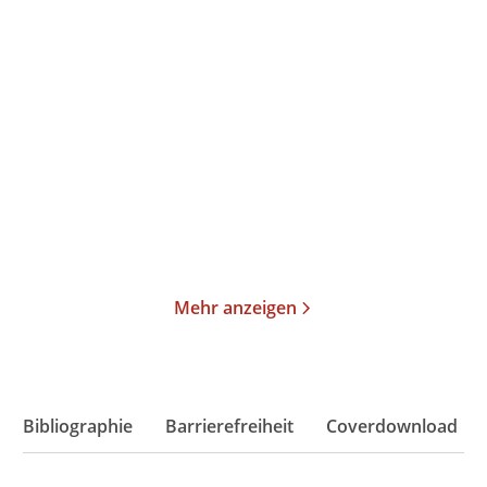
Tinx
Claire Kershaw
Hotter in the Hamptons
Head First
Paperback
Taschenbuch
17,00
€
*
13,00
€
*
Merken
Merken
Mehr anzeigen
Bibliographie
Barrierefreiheit
Coverdownload