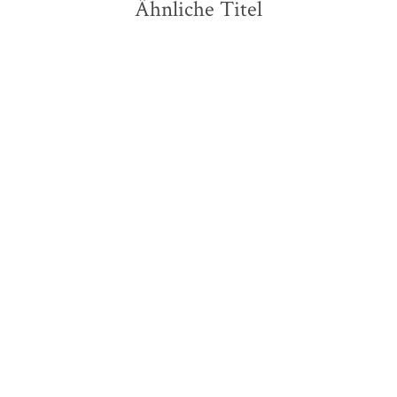
Ähnliche Titel
NEU
Marie Force
Lisa Keil
Ganz nah bei dir / Meine
Bleib doch, wo ich bin /
Liebe für ...
Hin und ni ...