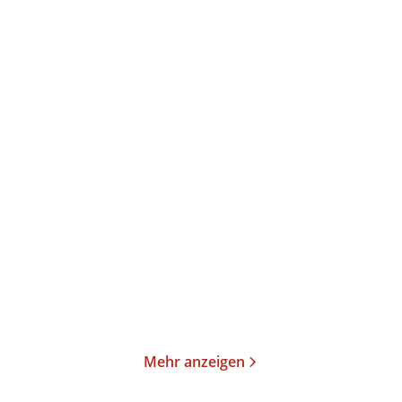
Marie Force
Marie Force
Alles, was du suchst
Kein Tag ohne dich
Taschenbuch
Taschenbuch
9,99
€
*
9,99
€
*
Merken
Merken
Mehr anzeigen