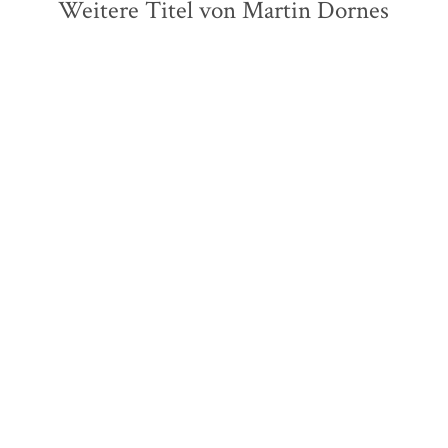
Weitere Titel von Martin Dornes
Martin Dornes
Martin Dornes
Macht der Kapitalismus
Die Modernisierung der