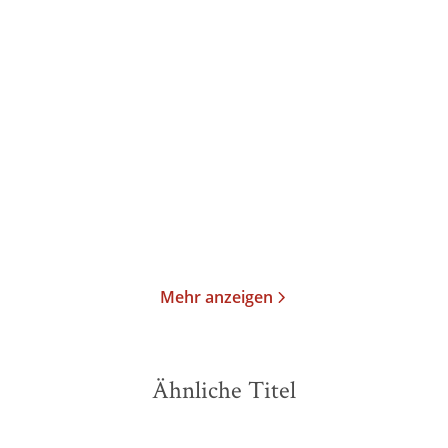
Martin Dornes
Martin Dornes
Die Seele des Kindes
Die frühe Kindheit
Taschenbuch
Taschenbuch
27,00
€
*
20,00
€
*
Merken
Merken
Mehr anzeigen
Ähnliche Titel