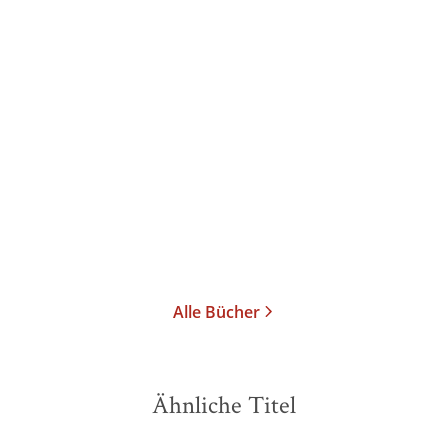
Matteo Civaschi
Matteo Civaschi
Gianmarco
Milesi
Geflügelte Worte in 5
Der ganze Film in 5
Sekunden
Sekunden
Taschenbuch
Taschenbuch
12,00
€
*
16,00
€
*
Im Handel kaufen
Merken
Merken
Alle Bücher
Ähnliche Titel