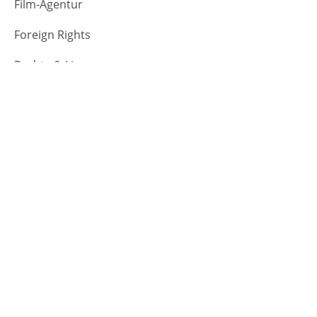
Film-Agentur
Foreign Rights
Rechte & Lizenzen
Jobs
Magazin
Aktuelles
Preise und Nominierungen
Interviews
Hinter den Kulissen
Extras