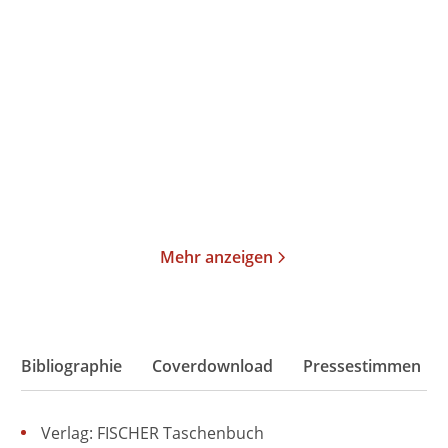
Alexander Wendt
Hélène Berr
Du Miststück – Meine
Pariser Tagebuch 1942-
Depression und ...
1944
Paperback
Taschenbuch
14,99
€
*
23,00
€
*
Merken
Merken
Mehr anzeigen
Bibliographie
Coverdownload
Pressestimmen
Verlag: FISCHER Taschenbuch