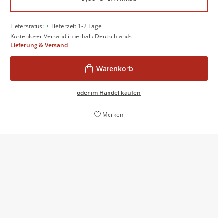
•
Lieferstatus:
Lieferzeit 1-2 Tage
Kostenloser Versand innerhalb Deutschlands
Lieferung & Versand
oder im Handel kaufen
Merken
witzig pointierte Piktogramme
u
Vogue, 01. März 2013