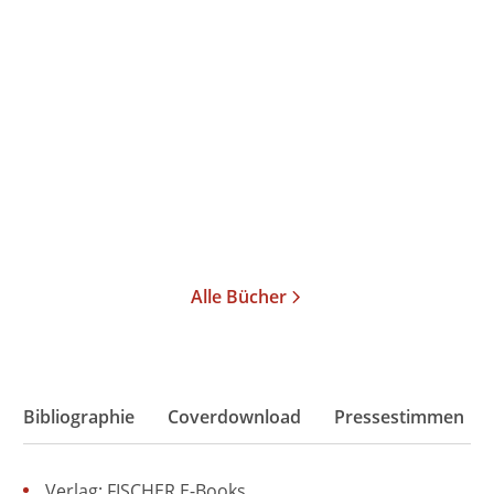
Monika Dommann
Autoren und Apparate
Gebundene Ausgabe
24,99
€
*
Im Handel kaufen
Merken
Alle Bücher
Bibliographie
Coverdownload
Pressestimmen
Verlag: FISCHER E-Books