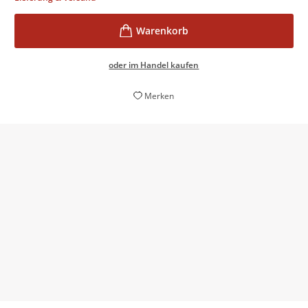
oder im Handel kaufen
Merken
Als versierte Wirtschafts-, Technik- und
Wissenshistorikerin hat Monika Dommann ein
scharfes Auge für die kleinen Objekte und simplen
Techniken
Jürgen Osterhammel,
Frankfurter Allgemeine Zeitung, 27. Mai 2023