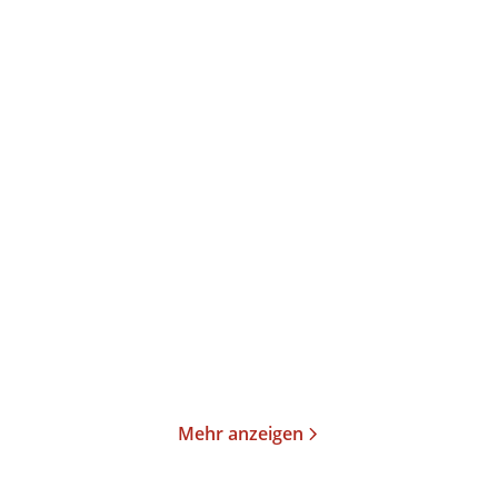
Thomas Mann
Thomas Mann
Joseph und seine Brüder
Joseph und seine Brüder
II. Der jun ...
III. Joseph ...
Taschenbuch
Taschenbuch
19,00
€
*
23,00
€
*
Merken
Merken
Mehr anzeigen