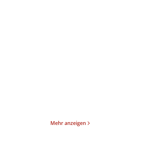
Tinx
Claire Kershaw
Hotter in the Hamptons
Head First
Paperback
Taschenbuch
17,00
€
*
13,00
€
*
Merken
Merken
Mehr anzeigen