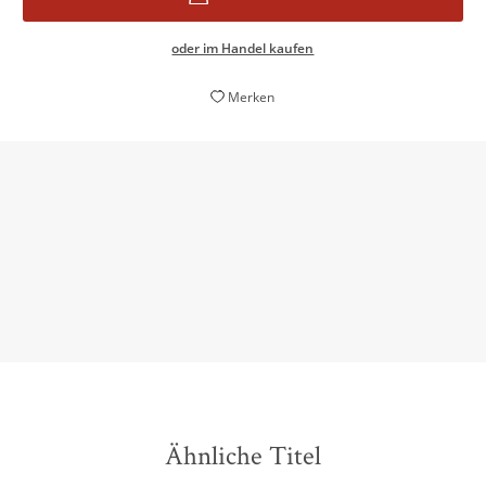
oder im Handel kaufen
Merken
es lohnt sich, dieses Buch zu lesen!
Ralph Krüger,
kulturbuchtipps.de, 08. November 2024
Ähnliche Titel