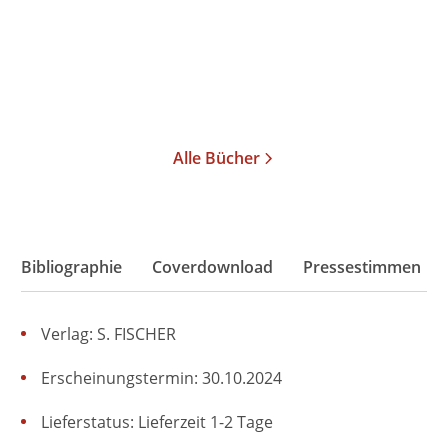
Paperback
Paperback
18,00
€
*
18,00
€
*
Merken
Merken
Alle Bücher
Bibliographie
Coverdownload
Pressestimmen
Verlag: S. FISCHER
Erscheinungstermin: 30.10.2024
Lieferstatus: Lieferzeit 1-2 Tage