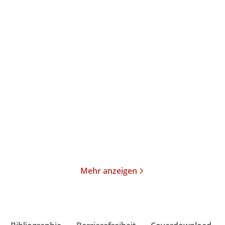
Thomas Mann
Thomas Mann
Joseph und seine Brüder
Joseph und seine Brüder
II. Der jun ...
III. Joseph ...
Taschenbuch
Taschenbuch
19,00
€
*
23,00
€
*
Merken
Merken
Mehr anzeigen