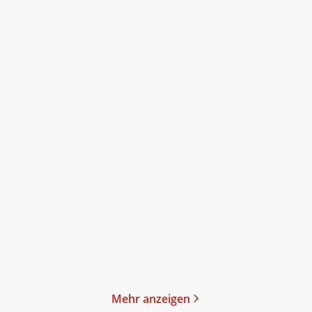
Bernhard Hennen
Mira
Bernhard Hennen
Mira
Valentin
...
Valentin
...
Minen der Macht
Minen der Macht
Paperback
Paperback
18,00
€
*
18,00
€
*
Merken
Merken
Mehr anzeigen