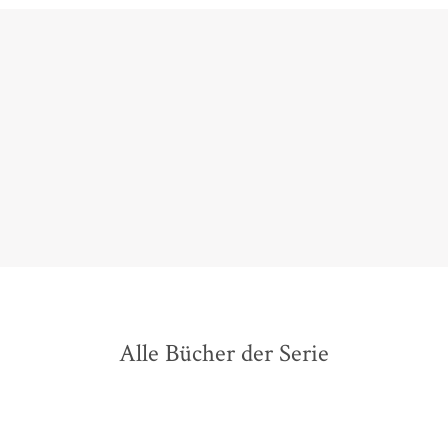
Ein unglaublich fesselnder und spannender erster Teil
einer neuen Reihe, der mich in jedem Punkt
begeistern konnte.
worldofbooksanddreams.blogspot, 14. Januar 2018
Alle Bücher der Serie