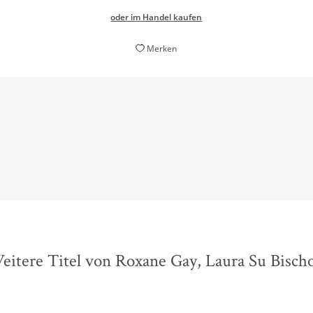
oder im Handel kaufen
Merken
interessante Zeitgeist-Lektüre
Sabine Roeske,
EKZ Bibliotheksservice, 15. Juni 2026
eitere Titel von Roxane Gay, Laura Su Bischo