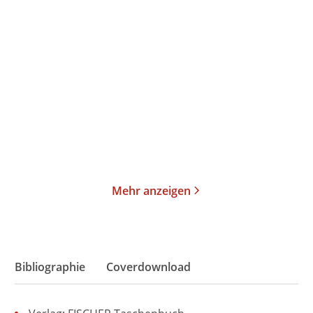
Tinx
Claire Kershaw
Hotter in the Hamptons
Head First
Paperback
Taschenbuch
17,00
€
*
13,00
€
*
Merken
Merken
Mehr anzeigen
Bibliographie
Coverdownload