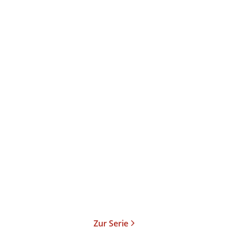
Sarah Adams
Sarah Adams
When in Rome
Practice Makes Perfect
Taschenbuch
Taschenbuch
13,00
€
*
13,00
€
*
Merken
Merken
Zur Serie