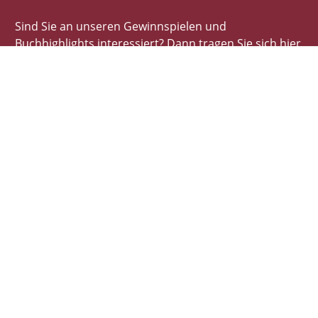
Sind Sie an unseren Gewinnspielen und
Buchhighlights interessiert? Dann tragen Sie sich hier
schnell und einfach ein!
E-Mail-Adresse
Autor*innen
Autor*innen von A-Z
Illustrator*innen von A-Z