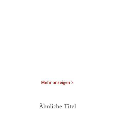
Beata Ernman
Malena Ernman
Simon Stålenhag
...
Szenen aus dem Herzen
Tales from the Loop
Paperback
Gebundene Ausgabe
18,00
€
*
36,00
€
*
Merken
Merken
Mehr anzeigen
Ähnliche Titel