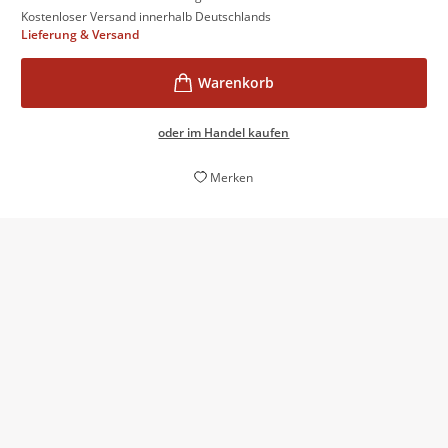
Kostenloser Versand innerhalb Deutschlands
Lieferung & Versand
oder im Handel kaufen
Merken
Der Schwede Simon Stålenhag führt in seiner Graphic
Novel „Das Labyrinth“ in eine faszinierende
Trümmerwelt. Und manches kommt einem sehr
bekannt vor.
Thomas Klingenmaier,
Stuttgarter Zeitung, 06. Juni 2022