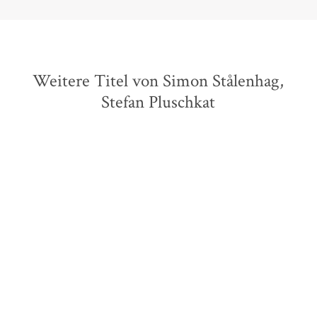
Weitere Titel von Simon Stålenhag,
Stefan Pluschkat
Simon Stålenhag
Simon Stålenhag
Swedish Machines
Things from the Flood