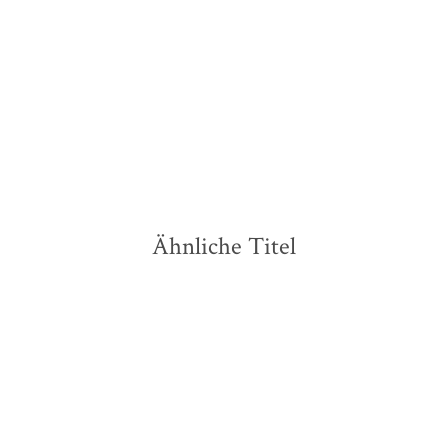
Taschenbuch
18,00
€
*
Merken
Ähnliche Titel