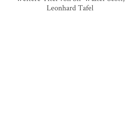
Leonhard Tafel
James Fenimore Cooper
Der letzte Mohikaner