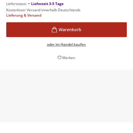
•
Lieferstatus:
Lieferzeit 3-5 Tage
Kostenloser Versand innerhalb Deutschlands
Lieferung & Versand
oder im Handel kaufen
Merken
Ein tolles Buch: Einfach nur köstlich.
Bernd Amsberg,
Elmshorner Nachrichten, 24. August 2017