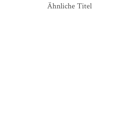
Ähnliche Titel
Thomas Mann
Thomas Mann
Meerfahrt mit Don
Joseph und seine Brüder