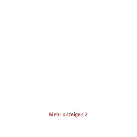
Theodor Fontane
Theodor Fontane
Irrungen, Wirrungen
Meine Kinderjahre
E-Book
Taschenbuch
2,99
€
*
15,00
€
*
Merken
Merken
Mehr anzeigen