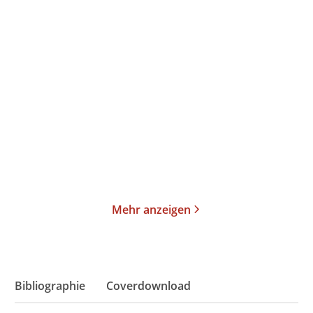
Thomas Mann
Thomas Mann
Joseph und seine Brüder
Joseph und seine Brüder
II. Der jun ...
III. Joseph ...
Taschenbuch
Taschenbuch
19,00
€
*
23,00
€
*
Merken
Merken
Mehr anzeigen
Bibliographie
Coverdownload