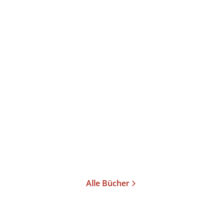
Rob Knight
Brendan Buhler
Thilo Bode
Wir sind viele
Die Essensfälscher
E-Book
Taschenbuch
8,99
€
*
20,00
€
*
Merken
Merken
Alle Bücher