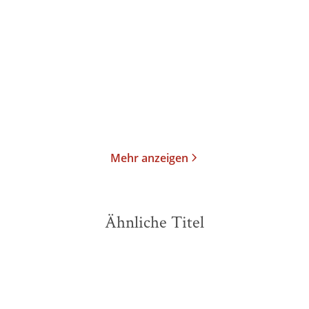
Joseph und seine Brüder
Späte Erzählungen 1919-
I. Die Gesc ...
1953
Taschenbuch
Taschenbuch
19,00
€
*
18,00
€
*
Merken
Merken
Mehr anzeigen
Ähnliche Titel