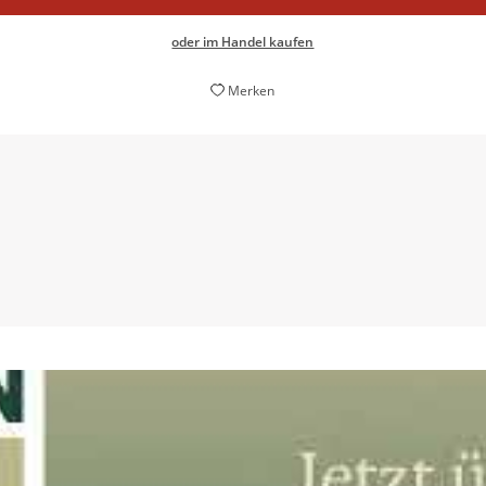
oder im Handel kaufen
Merken
sion, mit der der Autor Menschen, Begebenheiten und innere 
Birgit Eckes,
Kölnische Rundschau, 06. August 2025