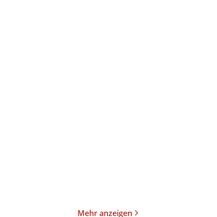
Thornton Wilder
Thornton Wilder
Die Frau aus Andros
Die Iden des März
Taschenbuch
Taschenbuch
14,99
€
*
14,99
€
*
Merken
Merken
Mehr anzeigen