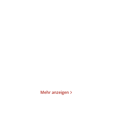
Thomas Mann
Thomas Mann
Joseph und seine Brüder
Joseph und seine Brüder
II. Der jun ...
III. Joseph ...
Taschenbuch
Taschenbuch
19,00
€
*
23,00
€
*
Merken
Merken
Mehr anzeigen