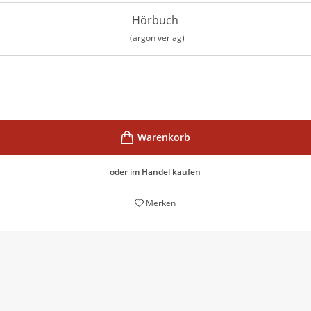
Hörbuch
(argon verlag)
oder im Handel kaufen
Merken
 sehr heutigen Geschichte, die bei aller Spannung souverän mit
Stefan Gohlisch,
Neue Presse, 03. November 2022