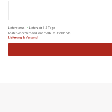
•
Lieferstatus:
Lieferzeit 1-2 Tage
Kostenloser Versand innerhalb Deutschlands
Lieferung & Versand
Was mysteriös und mythisch beginnt, wird zu einer