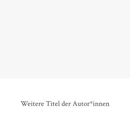
Nie war ein medizinisches Sachbuch über das
weibliche Geschlecht näher dran an der Lebensrealität
von heute. Chapeau!
Tabea Grzeszyk,
Deutschlandfunk Kultur, 13. März 2018
Weitere Titel der Autor*innen