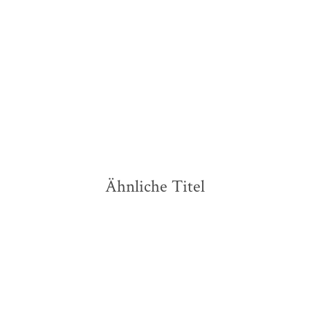
Über Leben und Sterben
Taschenbuch
15,00
€
*
Merken
Ähnliche Titel