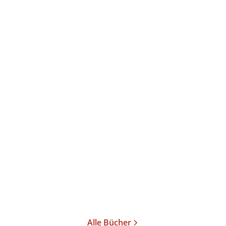
Jiddu Krishnamurti
Über Leben und Sterben
Taschenbuch
15,00
€
*
Merken
Alle Bücher