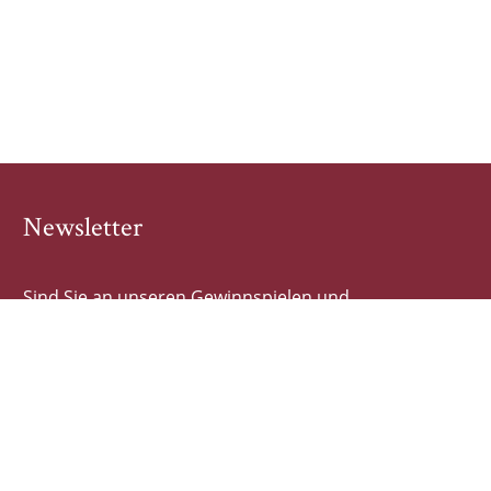
Newsletter
Sind Sie an unseren Gewinnspielen und
Buchhighlights interessiert? Dann tragen Sie sich hier
schnell und einfach ein!
E-Mail-Adresse