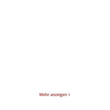
Daniel Hume
Carol Bolt
Die Kunst, Feuer zu
Liebe. Das Buch der
machen
Antworten
Paperback
Taschenbuch
18,00
€
*
10,00
€
*
Im Handel kaufen
Merken
Merken
Mehr anzeigen