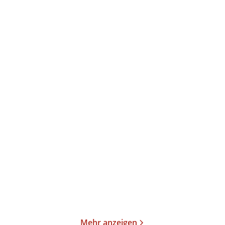
Édouard Louis
George Orwell
Die Freiheit einer Frau
1984
Taschenbuch
Gebundene Ausgabe
13,00
€
*
38,00
€
*
Merken
Merken
Mehr anzeigen