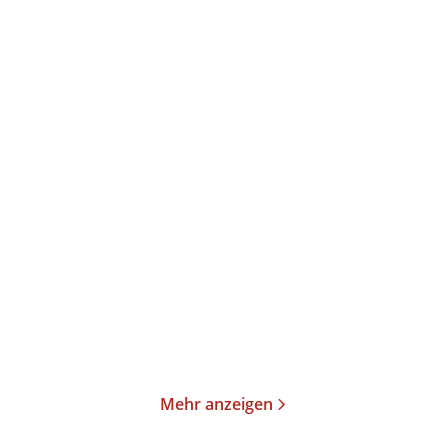
Annika Büsing
Ulrich Peltzer
Magisch
Der verlorene Schlaf
Gebundene Ausgabe
Gebundene Ausgabe
24,00
€
*
26,00
€
*
Merken
Merken
Mehr anzeigen