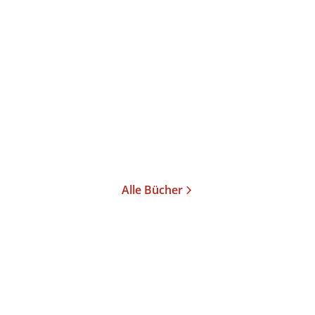
Raphael Gross
Melanie Lyon
...
Von Luther zu Twitter
Taschenbuch
18,00
€
*
Im Handel kaufen
Merken
Alle Bücher