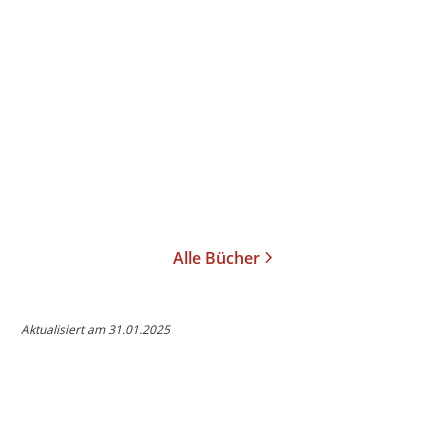
Juan S. Guse
Lärm und Wälder
Gebundene Ausgabe
19,99
€
*
Merken
Alle Bücher
Aktualisiert am 31.01.2025