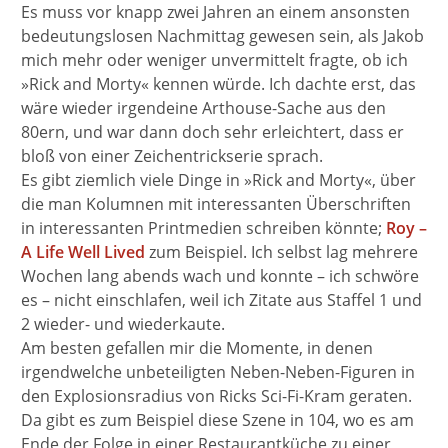
Es muss vor knapp zwei Jahren an einem ansonsten
bedeutungslosen Nachmittag gewesen sein, als Jakob
mich mehr oder weniger unvermittelt fragte, ob ich
»Rick and Morty« kennen würde. Ich dachte erst, das
wäre wieder irgendeine Arthouse-Sache aus den
80ern, und war dann doch sehr erleichtert, dass er
bloß von einer Zeichentrickserie sprach.
Es gibt ziemlich viele Dinge in »Rick and Morty«, über
die man Kolumnen mit interessanten Überschriften
in interessanten Printmedien schreiben könnte;
Roy –
A Life Well Lived
zum Beispiel. Ich selbst lag mehrere
Wochen lang abends wach und konnte – ich schwöre
es – nicht einschlafen, weil ich Zitate aus Staffel 1 und
2 wieder- und wiederkaute.
Am besten gefallen mir die Momente, in denen
irgendwelche unbeteiligten Neben-Neben-Figuren in
den Explosionsradius von Ricks Sci-Fi-Kram geraten.
Da gibt es zum Beispiel diese Szene in 104, wo es am
Ende der Folge in einer Restaurantküche zu einer