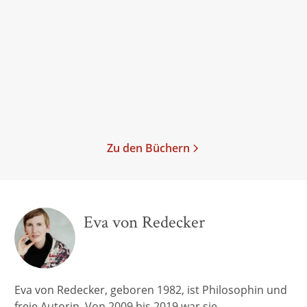
Revolution für das Leben
Taschenbuch
16,00
€
*
Merken
Zu den Büchern
Eva von Redecker
Eva von Redecker, geboren 1982, ist Philosophin und
freie Autorin. Von 2009 bis 2019 war sie