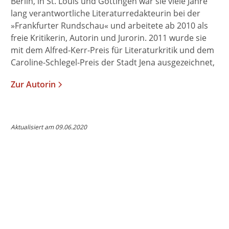
Berlin, in St. Louis und Göttingen war sie viele Jahre
lang verantwortliche Literaturredakteurin bei der
»Frankfurter Rundschau« und arbeitete ab 2010 als
freie Kritikerin, Autorin und Jurorin. 2011 wurde sie
mit dem Alfred-Kerr-Preis für Literaturkritik und dem
Caroline-Schlegel-Preis der Stadt Jena ausgezeichnet,
2015/16 war sie als Fellow am Wissenschaftskolleg in
Zur Autorin
Berlin. Seit 2016 ist Ina Hartwig Kulturdezernentin in
Frankfurt am Main.
Aktualisiert am 09.06.2020