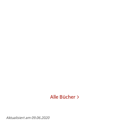
schriftstellerisches Gesamtwerk (2007)
Schillerpreis der Stadt Mannheim (2012)
Judith Hermann
Aller Liebe Anfang
Taschenbuch
14,00
€
*
Merken
Alle Bücher
Aktualisiert am 09.06.2020