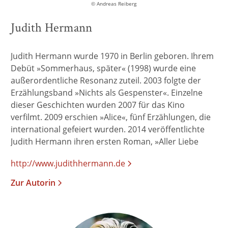
© Andreas Reiberg
Judith Hermann
Judith Hermann wurde 1970 in Berlin geboren. Ihrem
Debüt »Sommerhaus, später« (1998) wurde eine
außerordentliche Resonanz zuteil. 2003 folgte der
Erzählungsband »Nichts als Gespenster«. Einzelne
dieser Geschichten wurden 2007 für das Kino
verfilmt. 2009 erschien »Alice«, fünf Erzählungen, die
international gefeiert wurden. 2014 veröffentlichte
Judith Hermann ihren ersten Roman, »Aller Liebe
Anfang«. 2016 folgten die Erzählungen »Lettipark«, die
http://www.judithhermann.de
mit dem dänischen Blixen-Preis für Kurzgeschichten
ausgezeichnet wurden. Für ihr Werk wurde Judith
Zur Autorin
Hermann mit zahlreichen Preisen geehrt, darunter
dem Kleist-Preis und dem Friedrich-Hölderlin-Preis.
2021 erschien der Roman »Daheim«, der für den
Preis der Leipziger Buchmesse nominiert wurde, und