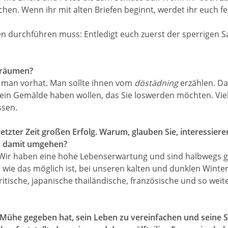
en. Wenn ihr mit alten Briefen beginnt, werdet ihr euch fe
 durchführen muss: Entledigt euch zuerst der sperrigen Sach
zuräumen?
 man vorhat. Man sollte ihnen vom
döstädning
erzählen. Da
r ein Gemälde haben wollen, das Sie loswerden möchten. Vie
ssen.
letzter Zeit großen Erfolg. Warum, glauben Sie, interessieren
nd damit umgehen?
ir haben eine hohe Lebenserwartung und sind halbwegs glüc
 wie das möglich ist, bei unseren kalten und dunklen Winter
itische, japanische thailändische, französische und so weiter
el Mühe gegeben hat, sein Leben zu vereinfachen und seine 