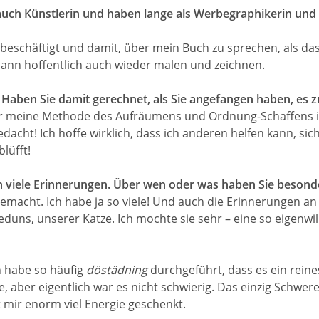
 auch Künstlerin und haben lange als Werbegraphikerin und
beschäftigt und damit, über mein Buch zu sprechen, als das
dann hoffentlich auch wieder malen und zeichnen.
 Haben Sie damit gerechnet, als Sie angefangen haben, es z
e für meine Methode des Aufräumens und Ordnung-Schaffens 
gedacht! Ich hoffe wirklich, dass ich anderen helfen kann, 
lüfft!
en viele Erinnerungen. Über wen oder was haben Sie besond
macht. Ich habe ja so viele! Und auch die Erinnerungen an
duns, unserer Katze. Ich mochte sie sehr – eine so eigenwil
h habe so häufig
döstädning
durchgeführt, dass es ein rein
aber eigentlich war es nicht schwierig. Das einzig Schwere is
 mir enorm viel Energie geschenkt.