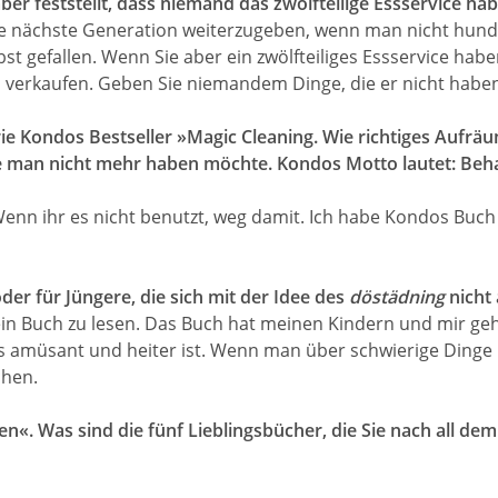
 feststellt, dass niemand das zwölfteilige Essservice hab
e nächste Generation weiterzugeben, wenn man nicht hunder
 gefallen. Wenn Sie aber ein zwölfteiliges Essservice haben,
 verkaufen. Geben Sie niemandem Dinge, die er nicht haben 
e Kondos Bestseller »Magic Cleaning. Wie richtiges Aufrä
ie man nicht mehr haben möchte. Kondos Motto lautet: Beha
Wenn ihr es nicht benutzt, weg damit. Ich habe Kondos Buch 
der für Jüngere, die sich mit der Idee des
döstädning
nicht
ein Buch zu lesen. Das Buch hat meinen Kindern und mir geh
s amüsant und heiter ist. Wenn man über schwierige Dinge li
chen.
n«. Was sind die fünf Lieblingsbücher, die Sie nach all de