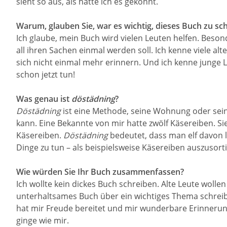
sieht so aus, als hätte ich es gekonnt.
Warum, glauben Sie, war es wichtig, dieses Buch zu sc
Ich glaube, mein Buch wird vielen Leuten helfen. Bes
all ihren Sachen einmal werden soll. Ich kenne viele al
sich nicht einmal mehr erinnern. Und ich kenne junge L
schon jetzt tun!
Was genau ist
döstädning
?
Döstädning
ist eine Methode, seine Wohnung oder sein
kann. Eine Bekannte von mir hatte zwölf Käsereiben. Si
Käsereiben.
Döstädning
bedeutet, dass man elf davon l
Dinge zu tun – als beispielsweise Käsereiben auszusort
Wie würden Sie Ihr Buch zusammenfassen?
Ich wollte kein dickes Buch schreiben. Alte Leute wollen 
unterhaltsames Buch über ein wichtiges Thema schreib
hat mir Freude bereitet und mir wunderbare Erinnerung
ginge wie mir.