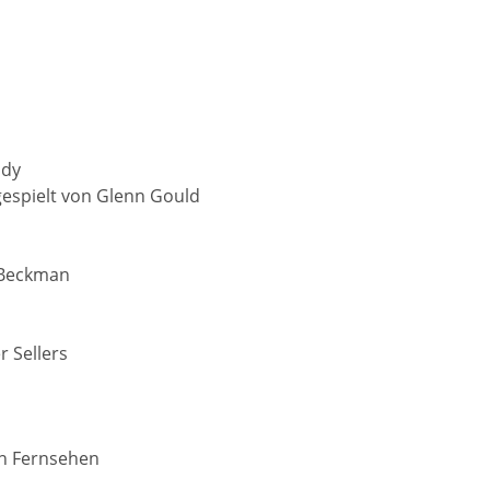
ldy
gespielt von Glenn Gould
 Beckman
r Sellers
en Fernsehen