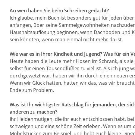
An wen haben Sie beim Schreiben gedacht?
Ich glaube, mein Buch ist besonders gut für jeden über
anfangen, über seine Sammelgewohnheiten nachzudenken;
Haushaltsauflösung beginnen, wenn Dachboden und Kel
sein könnten, wenn man einmal nicht mehr da ist.
Wie war es in Ihrer Kindheit und Jugend? Was für ein V
Heute haben die Leute mehr Hosen im Schrank, als sie
selbst für einen Tausendfüßler zu viel ist. Als ich ju
durchgewetzt war, haben wir ihn durch einen neuen erse
Wenn wir Glück hatten, hatten wir das, was wir brauch
Ende zum Problem.
Was ist Ihr wichtigster Ratschlag für jemanden, der sic
anderen zu machen?
Ihr Heldenmutigen, die ihr euch entschlossen habt, bei
schwelgen und eine schöne Zeit erleben. Wenn es um
Möbelstücken zum Beispiel, und hebt euch kleine Dinge 