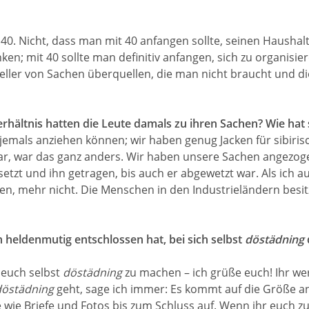
 40. Nicht, dass man mit 40 anfangen sollte, seinen Haushal
 mit 40 sollte man definitiv anfangen, sich zu organisiere
ler von Sachen überquellen, die man nicht braucht und di
erhältnis hatten die Leute damals zu ihren Sachen? Wie hat
 jemals anziehen können; wir haben genug Jacken für sibir
ng war, war das ganz anders. Wir haben unsere Sachen angezo
tzt und ihn getragen, bis auch er abgewetzt war. Als ich a
ten, mehr nicht. Die Menschen in den Industrieländern besi
h heldenmutig entschlossen hat, bei sich selbst
döstädning
 euch selbst
döstädning
zu machen – ich grüße euch! Ihr we
döstädning
geht, sage ich immer: Es kommt auf die Größe an
wie Briefe und Fotos bis zum Schluss auf. Wenn ihr euch zu