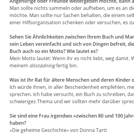
Angehörige oder Freunde weitergeben möchte, dann aber
Man sollte nichts sammeln oder aufheben, um es an di
möchte. Man sollte nur Sachen behalten, die einem selbst
einer Hilfsorganisation schenken oder versuchen, es zu
Sehen Sie Ähnlichkeiten zwischen Ihrem Buch und Mari
sein Leben vereinfacht und sich von Dingen befreit, d
Buch auch so ein Motto? Wie lautet es?
Mein Motto lautet: Wenn ihr es nicht liebt, weg damit. 
meinem
döstädning
fertig bin.
Was ist Ihr Rat für ältere Menschen und deren Kinder o
Ich würde ihnen, in aller Bescheidenheit empfehlen, m
sprechen. Ich habe versucht, ein Buch zu schreiben, da
schwieriges Thema und wir sollten mehr darüber spre
Sie sind eine Frau irgendwo »zwischen 80 und 100 Jahre
haben?
»Die geheime Geschichte« von Donna Tartt