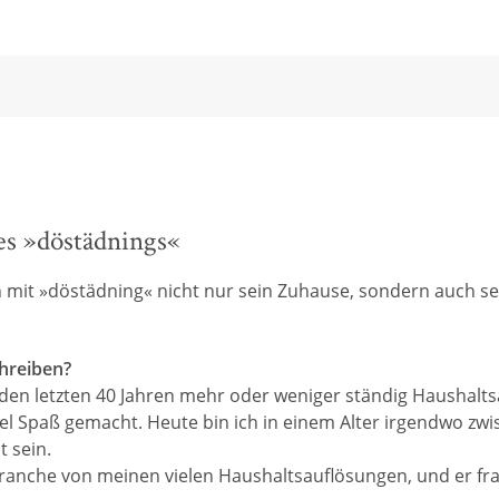
es »döstädnings«
mit »döstädning« nicht nur sein Zuhause, sondern auch se
chreiben?
n den letzten 40 Jahren mehr oder weniger ständig Haushal
iel Spaß gemacht. Heute bin ich in einem Alter irgendwo zwi
t sein.
ranche von meinen vielen Haushaltsauflösungen, und er fra